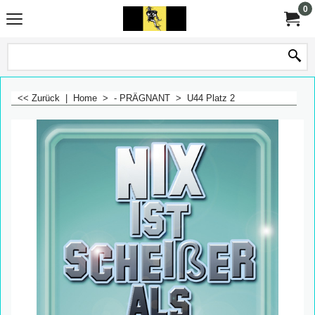
0
<< Zurück
|
Home
>
- PRÄGNANT
>
U44 Platz 2