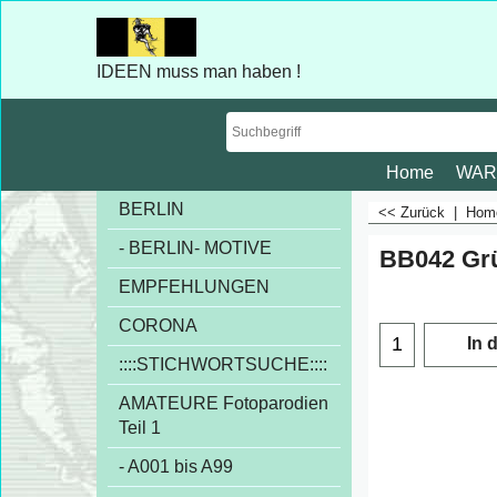
IDEEN muss man haben !
Home
WAR
BERLIN
<< Zurück
|
Ho
- BERLIN- MOTIVE
BB042 Grü
€
1.00
EMPFEHLUNGEN
exkl
CORONA
::::STICHWORTSUCHE::::
In 
AMATEURE Fotoparodien
Teil 1
- A001 bis A99