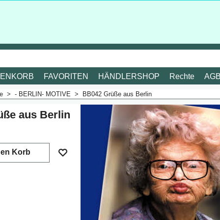
ENKORB
FAVORITEN
HÄNDLERSHOP
Rechte
AG
me
>
- BERLIN- MOTIVE
>
BB042 Grüße aus Berlin
ße aus Berlin
. Mehrwertsteuer
den Korb