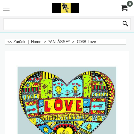
0
<< Zurück
|
Home
>
*ANLÄSSE*
>
C03B Love