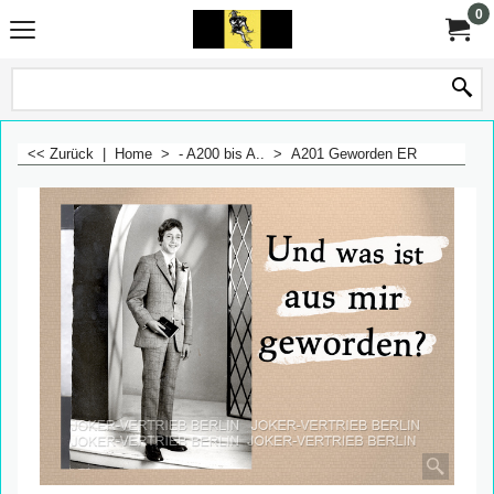
0
<< Zurück
|
Home
>
- A200 bis A..
>
A201 Geworden ER