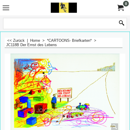
0
<< Zurück
|
Home
>
*CARTOONS- Briefkarten*
>
JC118B Der Ernst des Lebens