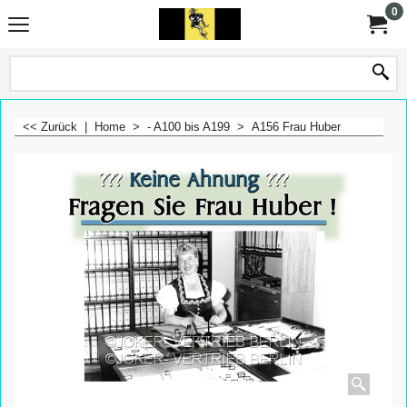
0
<< Zurück
|
Home
>
- A100 bis A199
>
A156 Frau Huber