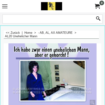
0
<< Zurück
|
Home
>
- AB, AL, AX AMATEURE
>
AL20 Unehelicher Mann