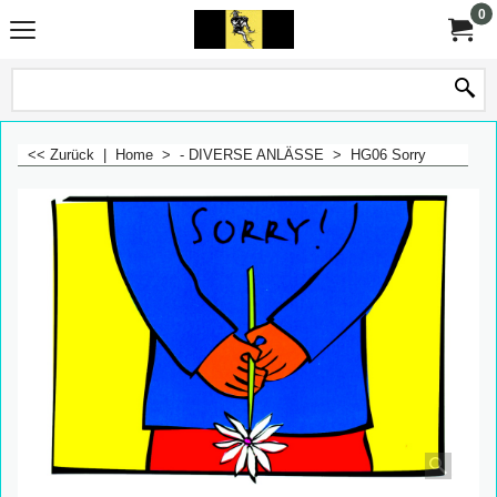
0
<< Zurück
|
Home
>
- DIVERSE ANLÄSSE
>
HG06 Sorry